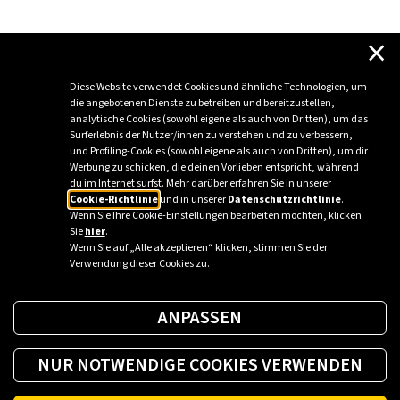
×
Ich habe den Ladevorgang gestartet, aber die
Ladesäule funktioniert nicht.
Diese Website verwendet Cookies und ähnliche Technologien, um
die angebotenen Dienste zu betreiben und bereitzustellen,
analytische Cookies (sowohl eigene als auch von Dritten), um das
Was ist zu tun, wenn der Standplatz an der
Surferlebnis der Nutzer/innen zu verstehen und zu verbessern,
und Profiling-Cookies (sowohl eigene als auch von Dritten), um dir
Ladesäule besetzt ist, die Ladesäule auf der
Werbung zu schicken, die deinen Vorlieben entspricht, während
App aber als frei angezeigt wird?
du im Internet surfst. Mehr darüber erfahren Sie in unserer
Cookie-Richtlinie
und in unserer
Datenschutzrichtlinie
.
Wenn Sie Ihre Cookie-Einstellungen bearbeiten möchten, klicken
Sie
hier
.
Wenn Sie auf „Alle akzeptieren“ klicken, stimmen Sie der
Verwendung dieser Cookies zu.
Alle FAQ anzeigen
ANPASSEN
NUR NOTWENDIGE COOKIES VERWENDEN
Tanken Sie Energie, wo immer Sie sind.