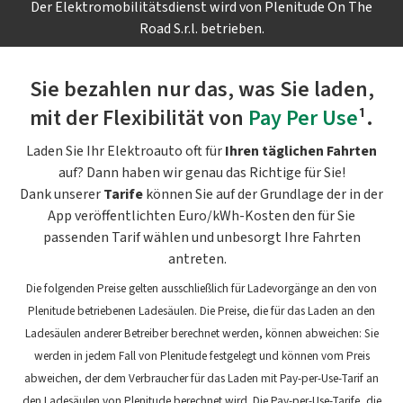
Der Elektromobilitätsdienst wird von Plenitude On The
Road S.r.l. betrieben.
Sie bezahlen nur das, was Sie laden,
mit der Flexibilität von
Pay Per Use
¹.
Laden Sie Ihr Elektroauto oft für
Ihren täglichen Fahrten
auf? Dann haben wir genau das Richtige für Sie!
Dank unserer
Tarife
können Sie auf der Grundlage der in der
App veröffentlichten Euro/kWh-Kosten den für Sie
passenden Tarif wählen und unbesorgt Ihre Fahrten
antreten.
Die folgenden Preise gelten ausschließlich für Ladevorgänge an den von
Plenitude betriebenen Ladesäulen. Die Preise, die für das Laden an den
Ladesäulen anderer Betreiber berechnet werden, können abweichen: Sie
werden in jedem Fall von Plenitude festgelegt und können vom Preis
abweichen, der dem Verbraucher für das Laden mit Pay-per-Use-Tarif an
den Ladesäulen von Plenitude berechnet wird. Die Pay-per-Use-Tarife, die